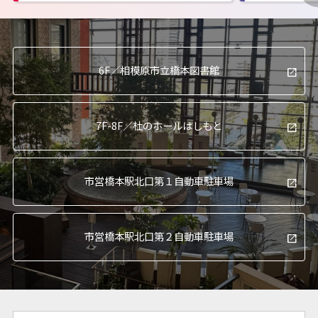
6F／
相模原市立橋本図書館
7F-8F／
杜のホールはしもと
市営橋本駅北口
第１自動車駐車場
市営橋本駅北口
第２自動車駐車場