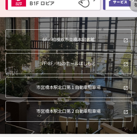
6F／
相模原市立橋本図書館
7F-8F／
杜のホールはしもと
市営橋本駅北口
第１自動車駐車場
市営橋本駅北口
第２自動車駐車場