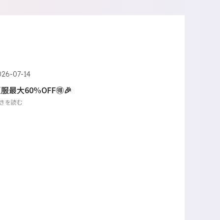
026-07-14
服最大60%OFF🉐🎉
きを読む