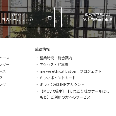
7F-8F／
市営橋本駅北口
杜のホールはしもと
第１自動車駐車場
施設情報
ュース
営業時間・総合案内
ンダー
アクセス・駐車場
ース
me we ethical baton！プロジェクト
グ
ミウィポイントカード
ング
ミウィ公式LINEアカウント
【MOVIX橋本】【ほねごり杜のホールはし
もと】ご利用の方へのサービス