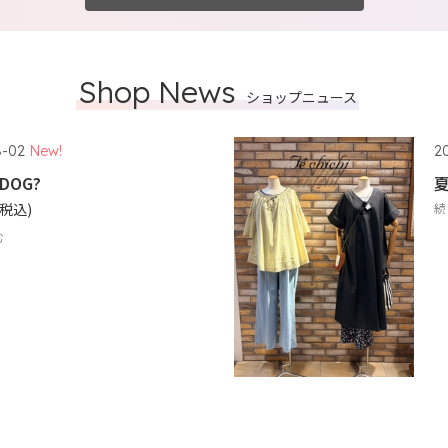
Shop News
ショップニュース
8-02
New!
2
 DOG?
夏
(税込)
続
む