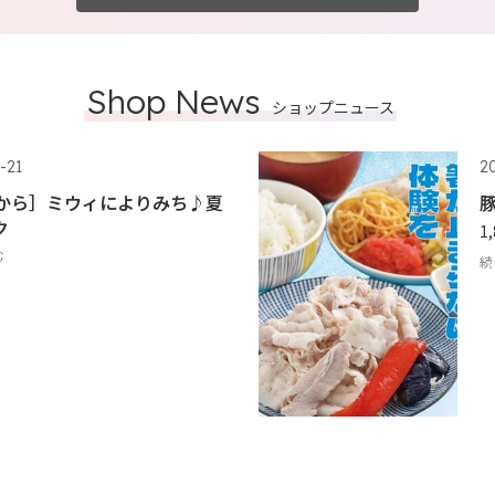
Shop News
ショップニュース
-21
2
時から］ミウィによりみち♪夏
ク
1
む
続