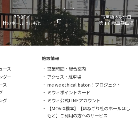
7F-8F／
市営橋本駅北口
杜のホールはしもと
第１自動車駐車場
施設情報
ュース
営業時間・総合案内
ンダー
アクセス・駐車場
ース
me we ethical baton！プロジェクト
グ
ミウィポイントカード
ング
ミウィ公式LINEアカウント
【MOVIX橋本】【ほねごり杜のホールはし
もと】ご利用の方へのサービス