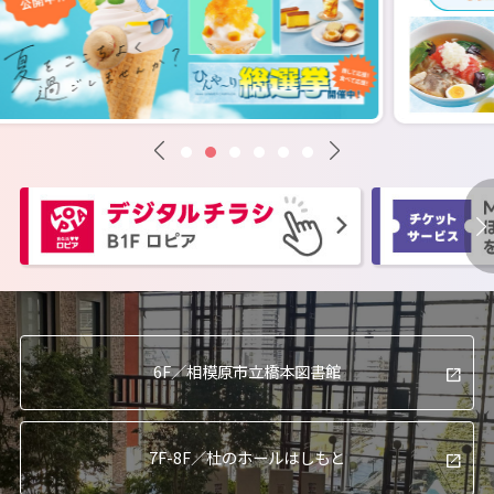
6F／
相模原市立橋本図書館
7F-8F／
杜のホールはしもと