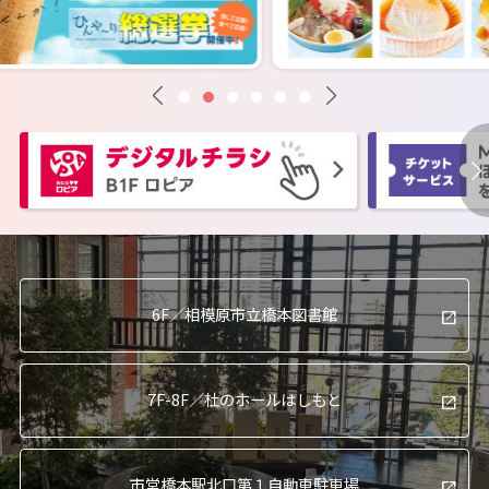
6F／
相模原市立橋本図書館
7F-8F／
杜のホールはしもと
市営橋本駅北口
第１自動車駐車場