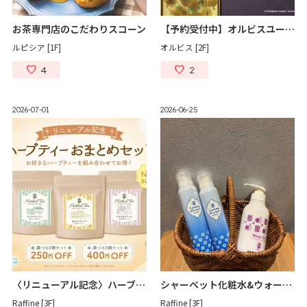
お茶専門店のこだわりスコーン
【予約受付中】オルビスユードット限定ボトル
ルピシア [1F]
オルビス [2F]
4
2
2026-07-01
2026-06-25
〈リニューアル記念〉ハーブティーセット割引キャンペーン
シャーベット化粧水&ウォータージェル販売中
Raffine [3F]
Raffine [3F]