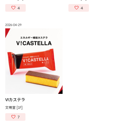
4
4
2026-04-29
V!カステラ
文明堂 [1F]
7