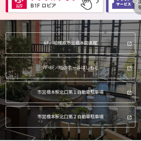
6F／
相模原市立橋本図書館
7F-8F／
杜のホールはしもと
市営橋本駅北口
第１自動車駐車場
市営橋本駅北口
第２自動車駐車場