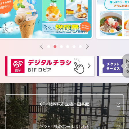
6F／
相模原市立橋本図書館
7F-8F／
杜のホールはしもと