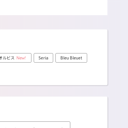
オルビス
Seria
Bleu Bleuet
New!