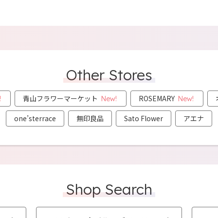
Other Stores
青山フラワーマーケット
ROSEMARY
!
New!
New!
one’sterrace
無印良品
Sato Flower
アエナ
Shop Search