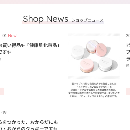
Shop News
ショップニュース
-01
New!
2
お買い得品✨「健康肌化粧品」
です✨
む
続
-19
らをつかった、おからだにも
い・おからのクッキーです✨