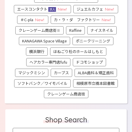
エースコンタクト
ジュエルカフェ
New!
New!
求人
＃C-pla
カ・ラ・ダ ファクトリー
New!
New!
クレーンゲーム商店街Ⅱ
Raffine
ナイスネイル
KANAGAWA Space Village
ポニークリーニング
横浜銀行
ほねごり杜のホールはしもと
ヘアカラー専門店fufu
ドコモショップ
マジックミシン
カーブス
ALBA歯科＆矯正歯科
ソフトバンク／ワイモバイル
相模原市立橋本図書館
クレーンゲーム商店街
Shop Search