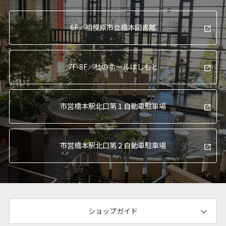
6F／
相模原市立橋本図書館
7F-8F／
杜のホールはしもと
市営橋本駅北口
第１自動車駐車場
市営橋本駅北口
第２自動車駐車場
ショップガイド