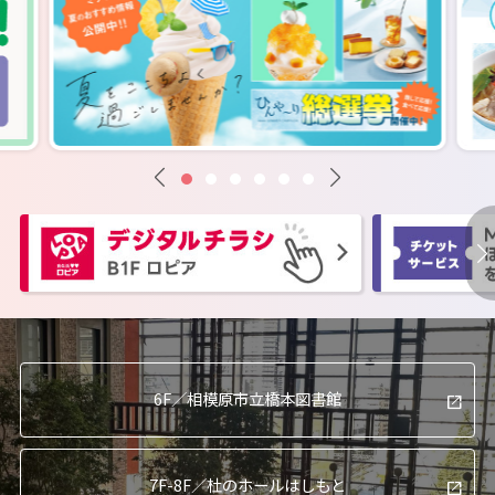
6F／
相模原市立橋本図書館
7F-8F／
杜のホールはしもと