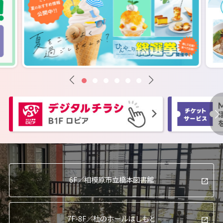
6F／
相模原市立橋本図書館
7F-8F／
杜のホールはしもと