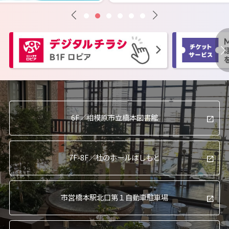
6F／
相模原市立橋本図書館
7F-8F／
杜のホールはしもと
市営橋本駅北口
第１自動車駐車場