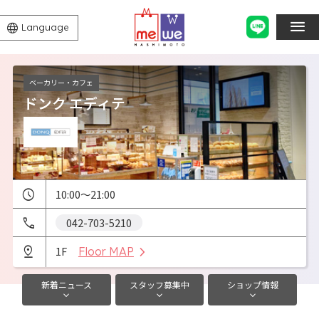
Language
ベーカリー・カフェ
ドンク エディテ
10:00～21:00
042-703-5210
1F
Floor MAP
新着
ニュース
スタッフ
募集中
ショップ
情報