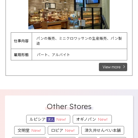
パンの販売、ミニクロワッサンの生産販売、パン製
仕事内容
造
雇用形態
パート、アルバイト
View more
Other Stores
ルピシア
オギノパン
New!
New!
求人
文明堂
ロピア
津久井せんべい本舗
New!
New!