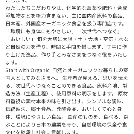
わたしたちこだわりやは、化学的な農薬や肥料・合成
添加物などを極力含まない、主に国内産原料の食品、
日本産、外国産オーガニック食品を扱う専門店です。 

「環境にも身体にもやさしい」「次世代へつなぐ」
「おいしい」 旬を大切に太陽・土・大地・空気・水な
ど自然の力を借り、時間と手間を惜しまず、丁寧に作
り上げた逸品、作り手とみなさまをつなぐ役をいたし
ます。

Start with Organic  自然とオーガニックな暮らしの案
内人としてみなさまへ。 生産者が見える、思いを伝え
る、次世代へつなぐことのできる食品。原料産地、製
造方法（生産工程）、使用原料の明示をします。 原材
料重視の素材本来の味を引き出す、シンプルな調味、
伝統製法、郷土食品、発酵食品、おいしくて心と身
体、環境にやさしい食品。 国産のものを、食べる、選
ぶことにより日本の農業を守り、自然環境の保全や食
文化を継承し社会に貢献します。