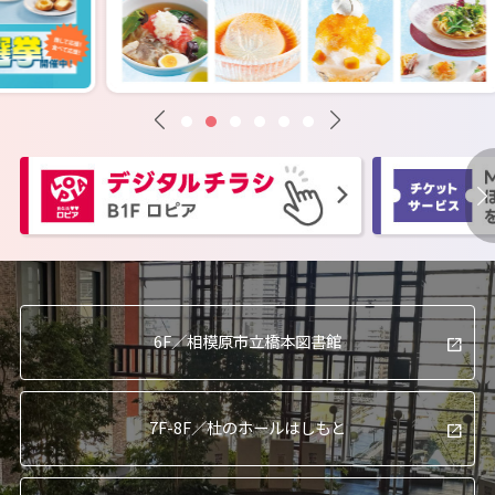
6F／
相模原市立橋本図書館
7F-8F／
杜のホールはしもと