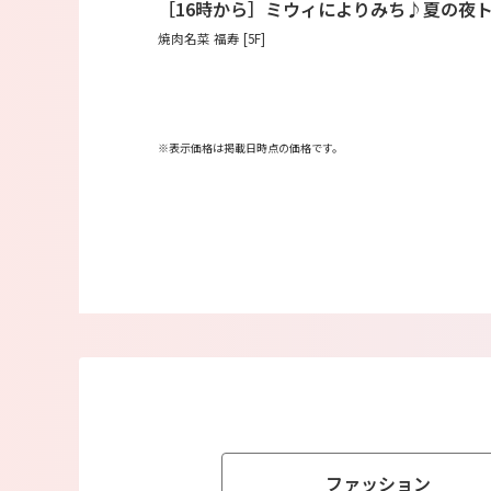
［16時から］ミウィによりみち♪夏の夜
焼肉名菜 福寿 [5F]
※表示価格は掲載日時点の価格です。
ファッション