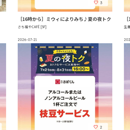
3
［16時から］ミウィによりみち♪夏の夜トク
［
さち福やCAFÉ [5F]
生麺
2026-07-21
202
2