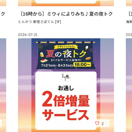
トク
［16時から］ミウィによりみち♪夏の夜トク
［
とんかつ 新宿さぼてん [5F]
海鮮
2026-07-21
202
2