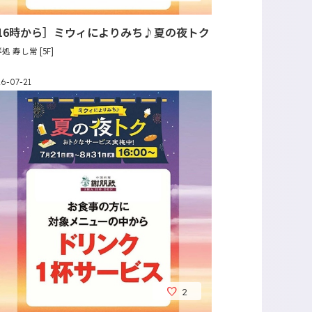
16時から］ミウィによりみち♪夏の夜トク
処 寿し常 [5F]
6-07-21
2