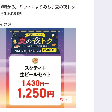
16時から］ミウィによりみち♪夏の夜トク
料理 謝朋殿 [5F]
6-07-19
3