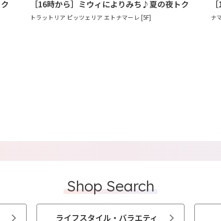
トク
［16時から］ミウィによりみち♪夏の夜トク
［
トラットリア ピッツェリア エトナマーレ [5F]
ナマ
Shop Search
ライフスタイル・バラエティ