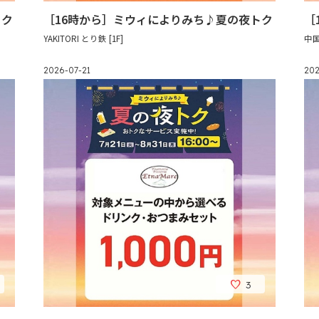
トク
［16時から］ミウィによりみち♪夏の夜トク
［
YAKITORI とり鉄 [1F]
中国
2026-07-21
202
3