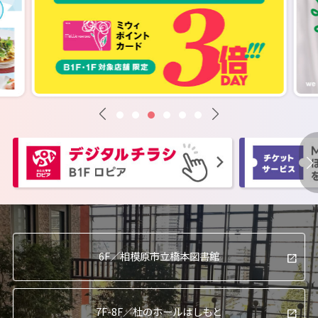
6F／
相模原市立橋本図書館
7F-8F／
杜のホールはしもと